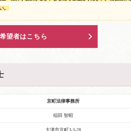
い。
用希望者はこちら
士
京町法律事務所
稲田 智昭
大津市京町3-3-28