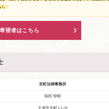
い。
用希望者はこちら
士
京町法律事務所
稲田 智昭
大津市京町3-3-28